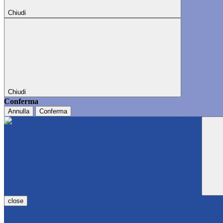
Chiudi
Chiudi
Conferma
Annulla
Conferma
close