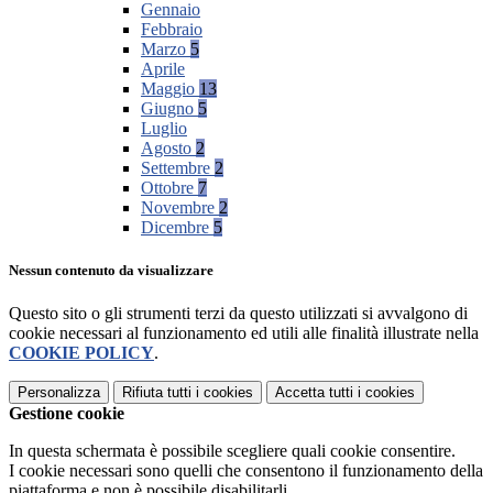
Gennaio
Febbraio
Marzo
5
Aprile
Maggio
13
Giugno
5
Luglio
Agosto
2
Settembre
2
Ottobre
7
Novembre
2
Dicembre
5
Nessun contenuto da visualizzare
Questo sito o gli strumenti terzi da questo utilizzati si avvalgono di
cookie necessari al funzionamento ed utili alle finalità illustrate nella
COOKIE POLICY
.
Personalizza
Rifiuta tutti
i cookies
Accetta tutti
i cookies
Gestione cookie
In questa schermata è possibile scegliere quali cookie consentire.
I cookie necessari sono quelli che consentono il funzionamento della
piattaforma e non è possibile disabilitarli.