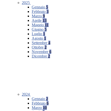
2025
Gennaio
5
Febbraio
3
Marzo
9
Aprile
13
Maggio
11
Giugno
5
Luglio
1
Agosto
1
Settembre
4
Ottobre
2
Novembre
6
Dicembre
2
2024
Gennaio
2
Febbraio
6
Marzo
10