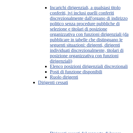
Incarichi dirigenziali, a qualsiasi titolo
conferiti, ivi inclusi quelli conferiti
discrezionalmente dall'organo di indirizzo
politico senza procedure pubbliche di
selezione e titolari di posizione
organizzativa con funzioni dirigenziali (da
pubblicare in tabelle che distinguano le
seguenti situazioni: dirigenti, dirigenti
individuati discrezionalmente, titolari di
posizione organizzativa con funzioni
dirigenziali)
Elenco posizioni dirigenziali discrezionali
Posti di funzione disponibili
Ruolo dirigenti
Dirigenti cessati