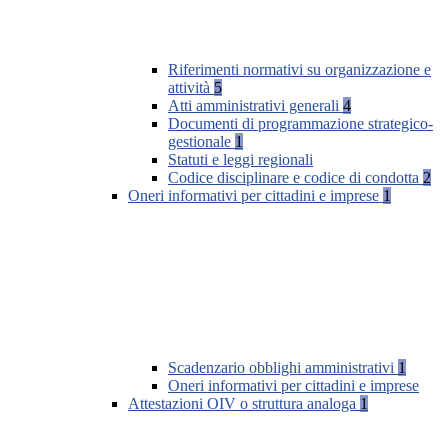
Riferimenti normativi su organizzazione e
attività
5
Atti amministrativi generali
4
Documenti di programmazione strategico-
gestionale
1
Statuti e leggi regionali
Codice disciplinare e codice di condotta
2
Oneri informativi per cittadini e imprese
1
Scadenzario obblighi amministrativi
1
Oneri informativi per cittadini e imprese
Attestazioni OIV o struttura analoga
1