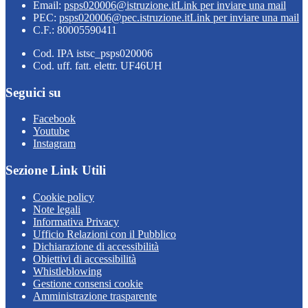
Email:
psps020006@istruzione.it
Link per inviare una mail
PEC:
psps020006@pec.istruzione.it
Link per inviare una mail
C.F.: 80005590411
Cod. IPA istsc_psps020006
Cod. uff. fatt. elettr. UF46UH
Seguici su
Facebook
Youtube
Instagram
Sezione Link Utili
Cookie policy
Note legali
Informativa Privacy
Ufficio Relazioni con il Pubblico
Dichiarazione di accessibilità
Obiettivi di accessibilità
Whistleblowing
Gestione consensi cookie
Amministrazione trasparente