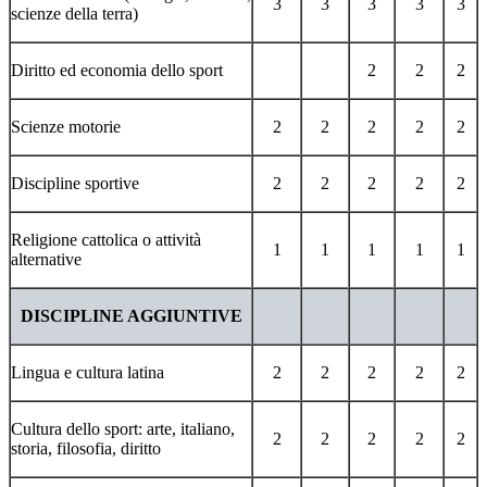
3
3
3
3
3
scienze della terra)
Diritto ed economia dello sport
2
2
2
Scienze motorie
2
2
2
2
2
Discipline sportive
2
2
2
2
2
Religione cattolica o attività
1
1
1
1
1
alternative
DISCIPLINE AGGIUNTIVE
Lingua e cultura latina
2
2
2
2
2
Cultura dello sport: arte, italiano,
2
2
2
2
2
storia, filosofia, diritto