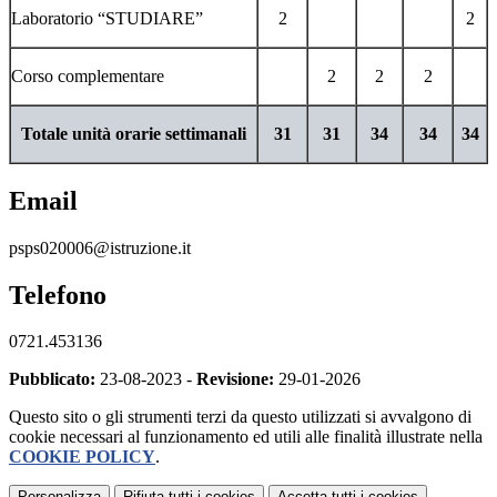
Laboratorio “STUDIARE”
2
2
Corso complementare
2
2
2
Totale unità orarie settimanali
31
31
34
34
34
Email
psps020006@istruzione.it
Telefono
0721.453136
Pubblicato:
23-08-2023 -
Revisione:
29-01-2026
Questo sito o gli strumenti terzi da questo utilizzati si avvalgono di
cookie necessari al funzionamento ed utili alle finalità illustrate nella
COOKIE POLICY
.
Personalizza
Rifiuta tutti
i cookies
Accetta tutti
i cookies