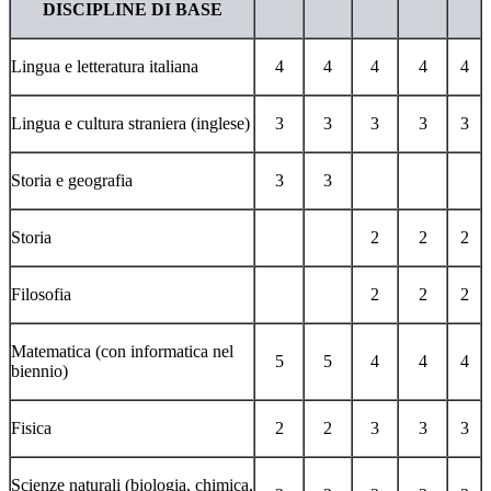
DISCIPLINE DI BASE
Lingua e letteratura italiana
4
4
4
4
4
Lingua e cultura straniera (inglese)
3
3
3
3
3
Storia e geografia
3
3
Storia
2
2
2
Filosofia
2
2
2
Matematica (con informatica nel
5
5
4
4
4
biennio)
Fisica
2
2
3
3
3
Scienze naturali (biologia, chimica,