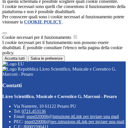
In questa schermata è possibile scegliere quali cookie consentire.
I cookie necessari sono quelli che consentono il funzionamento della
piattaforma e non è possibile disabilitarli.
Per conoscere quali sono i cookie necessari al funzionamento potete
visionare la
COOKIE POLICY
.
Cookie necessari per il funzionamento
I cookie necessari per il funzionamento non possono essere
disabilitati. È possibile consultare l'elenco nella pagina della cookie
policy.
Accetta tutti
Salva le preferenze
Liceo Scientifico, Musicale e Coreutico G.
Marconi - Pesaro
Contatti
Liceo Scientifico, Musicale e Coreutico G. Marconi - Pesaro
Via Nanterre, 10 61122 Pesaro PU
Tel:
0721.453136
Email:
psps020006@istruzione.it
Link per inviare una mail
PEC:
psps020006@pec.istruzione.it
Link per inviare una mail
C.F.: 80005590411