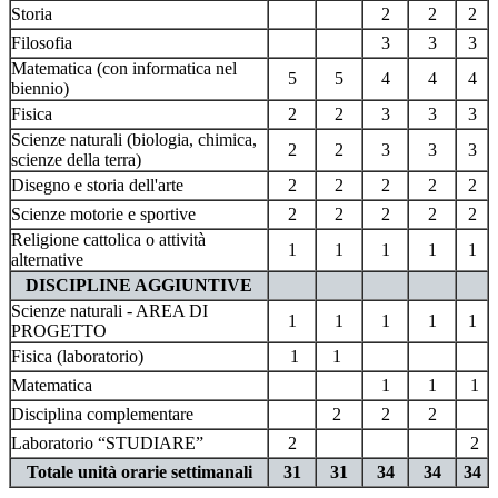
Storia
2
2
2
Filosofia
3
3
3
Matematica (con informatica nel
5
5
4
4
4
biennio)
Fisica
2
2
3
3
3
Scienze naturali (biologia, chimica,
2
2
3
3
3
scienze della terra)
Disegno e storia dell'arte
2
2
2
2
2
Scienze motorie e sportive
2
2
2
2
2
Religione cattolica o attività
1
1
1
1
1
alternative
DISCIPLINE AGGIUNTIVE
Scienze naturali - AREA DI
1
1
1
1
1
PROGETTO
Fisica (laboratorio)
1
1
Matematica
1
1
1
Disciplina complementare
2
2
2
Laboratorio “STUDIARE”
2
2
Totale unità orarie settimanali
31
31
34
34
34