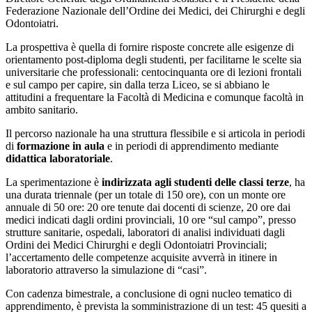
Federazione Nazionale dell’Ordine dei Medici, dei Chirurghi e degli
Odontoiatri.
La prospettiva è quella di fornire risposte concrete alle esigenze di
orientamento post-diploma degli studenti, per facilitarne le scelte sia
universitarie che professionali: centocinquanta ore di lezioni frontali
e sul campo per capire, sin dalla terza Liceo, se si abbiano le
attitudini a frequentare la Facoltà di Medicina e comunque facoltà in
ambito sanitario.
Il percorso nazionale ha una struttura flessibile e si articola in periodi
di
formazione in aula
e in periodi di apprendimento mediante
didattica laboratoriale
.
La sperimentazione è
indirizzata agli studenti delle classi terze
, ha
una durata triennale (per un totale di 150 ore), con un monte ore
annuale di 50 ore: 20 ore tenute dai docenti di scienze, 20 ore dai
medici indicati dagli ordini provinciali, 10 ore “sul campo”, presso
strutture sanitarie, ospedali, laboratori di analisi individuati dagli
Ordini dei Medici Chirurghi e degli Odontoiatri Provinciali;
l’accertamento delle competenze acquisite avverrà in itinere in
laboratorio attraverso la simulazione di “casi”.
Con cadenza bimestrale, a conclusione di ogni nucleo tematico di
apprendimento, è prevista la somministrazione di un test: 45 quesiti a