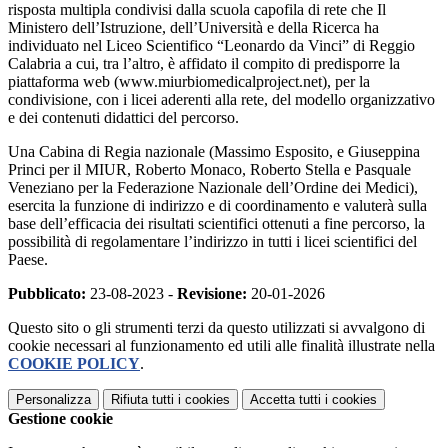
risposta multipla condivisi dalla scuola capofila di rete che Il
Ministero dell’Istruzione, dell’Università e della Ricerca ha
individuato nel Liceo Scientifico “Leonardo da Vinci” di Reggio
Calabria a cui, tra l’altro, è affidato il compito di predisporre la
piattaforma web (www.miurbiomedicalproject.net), per la
condivisione, con i licei aderenti alla rete, del modello organizzativo
e dei contenuti didattici del percorso.
Una Cabina di Regia nazionale (Massimo Esposito, e Giuseppina
Princi per il MIUR, Roberto Monaco, Roberto Stella e Pasquale
Veneziano per la Federazione Nazionale dell’Ordine dei Medici),
esercita la funzione di indirizzo e di coordinamento e valuterà sulla
base dell’efficacia dei risultati scientifici ottenuti a fine percorso, la
possibilità di regolamentare l’indirizzo in tutti i licei scientifici del
Paese.
Pubblicato:
23-08-2023 -
Revisione:
20-01-2026
Questo sito o gli strumenti terzi da questo utilizzati si avvalgono di
cookie necessari al funzionamento ed utili alle finalità illustrate nella
COOKIE POLICY
.
Personalizza
Rifiuta tutti
i cookies
Accetta tutti
i cookies
Gestione cookie