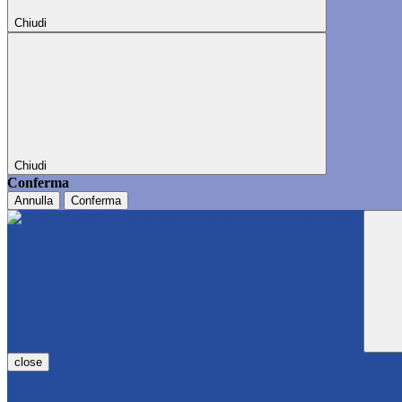
Chiudi
Chiudi
Conferma
Annulla
Conferma
close