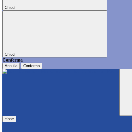
Chiudi
Chiudi
Conferma
Annulla
Conferma
close