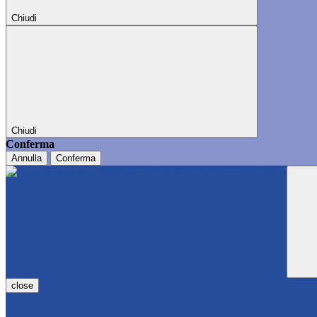
Chiudi
Chiudi
Conferma
Annulla
Conferma
close