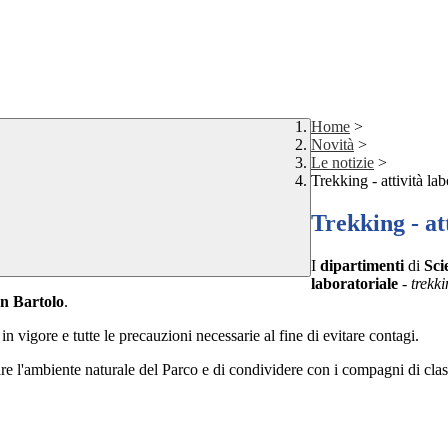
Home
>
Novità
>
Le notizie
>
Trekking - attività lab
Trekking - at
I
dipartimenti
di
Sci
laboratoriale
-
trekk
an Bartolo
.
 in vigore e tutte le precauzioni necessarie al fine di evitare contagi.
izzare l'ambiente naturale del Parco e di condividere con i compagni di c