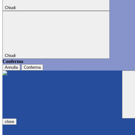
Chiudi
Chiudi
Conferma
Annulla
Conferma
close