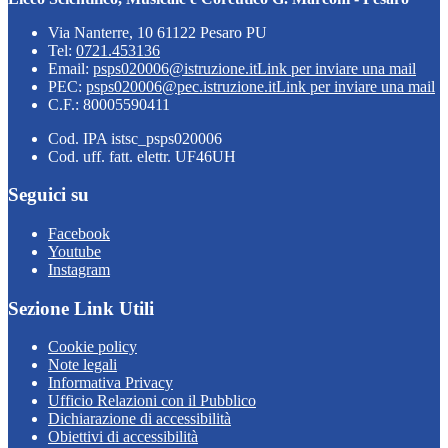
Via Nanterre, 10 61122 Pesaro PU
Tel:
0721.453136
Email:
psps020006@istruzione.it
Link per inviare una mail
PEC:
psps020006@pec.istruzione.it
Link per inviare una mail
C.F.: 80005590411
Cod. IPA istsc_psps020006
Cod. uff. fatt. elettr. UF46UH
Seguici su
Facebook
Youtube
Instagram
Sezione Link Utili
Cookie policy
Note legali
Informativa Privacy
Ufficio Relazioni con il Pubblico
Dichiarazione di accessibilità
Obiettivi di accessibilità