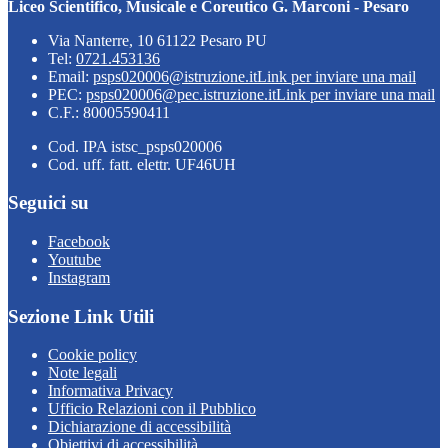
Liceo Scientifico, Musicale e Coreutico G. Marconi - Pesaro
Via Nanterre, 10 61122 Pesaro PU
Tel:
0721.453136
Email:
psps020006@istruzione.it
Link per inviare una mail
PEC:
psps020006@pec.istruzione.it
Link per inviare una mail
C.F.: 80005590411
Cod. IPA istsc_psps020006
Cod. uff. fatt. elettr. UF46UH
Seguici su
Facebook
Youtube
Instagram
Sezione Link Utili
Cookie policy
Note legali
Informativa Privacy
Ufficio Relazioni con il Pubblico
Dichiarazione di accessibilità
Obiettivi di accessibilità