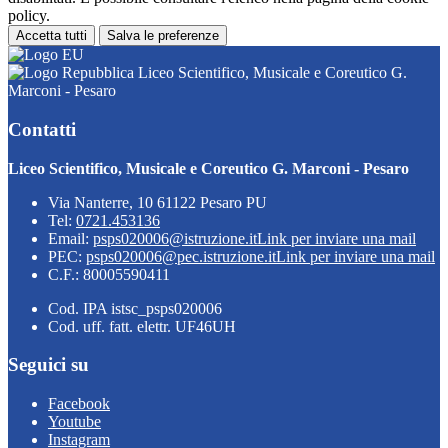
policy.
Accetta tutti
Salva le preferenze
Liceo Scientifico, Musicale e Coreutico G.
Marconi - Pesaro
Contatti
Liceo Scientifico, Musicale e Coreutico G. Marconi - Pesaro
Via Nanterre, 10 61122 Pesaro PU
Tel:
0721.453136
Email:
psps020006@istruzione.it
Link per inviare una mail
PEC:
psps020006@pec.istruzione.it
Link per inviare una mail
C.F.: 80005590411
Cod. IPA istsc_psps020006
Cod. uff. fatt. elettr. UF46UH
Seguici su
Facebook
Youtube
Instagram