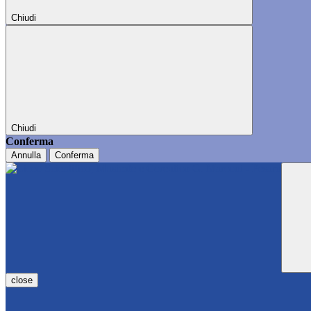
Chiudi
Chiudi
Conferma
Annulla
Conferma
close