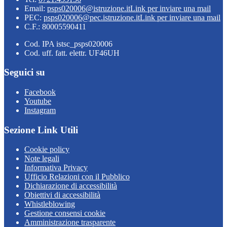
Email:
psps020006@istruzione.it
Link per inviare una mail
PEC:
psps020006@pec.istruzione.it
Link per inviare una mail
C.F.: 80005590411
Cod. IPA istsc_psps020006
Cod. uff. fatt. elettr. UF46UH
Seguici su
Facebook
Youtube
Instagram
Sezione Link Utili
Cookie policy
Note legali
Informativa Privacy
Ufficio Relazioni con il Pubblico
Dichiarazione di accessibilità
Obiettivi di accessibilità
Whistleblowing
Gestione consensi cookie
Amministrazione trasparente