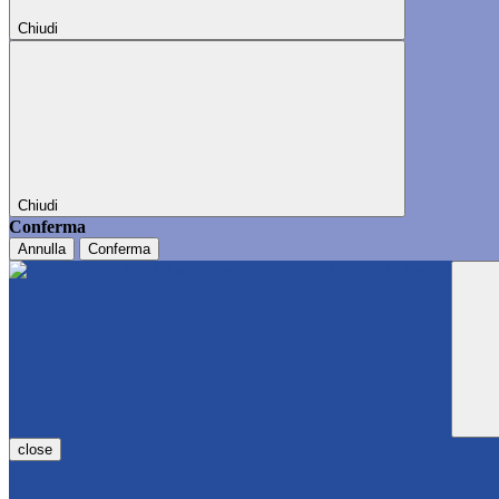
Chiudi
Chiudi
Conferma
Annulla
Conferma
close