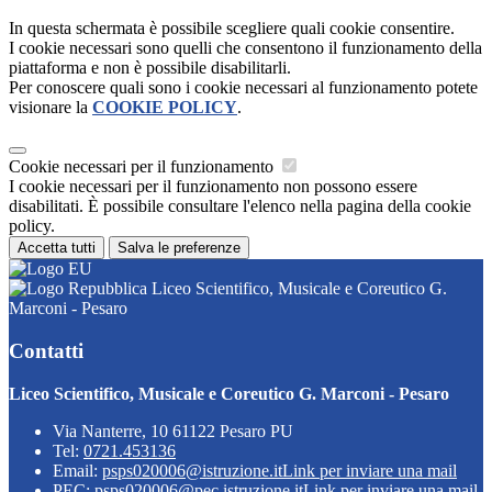
In questa schermata è possibile scegliere quali cookie consentire.
I cookie necessari sono quelli che consentono il funzionamento della
piattaforma e non è possibile disabilitarli.
Per conoscere quali sono i cookie necessari al funzionamento potete
visionare la
COOKIE POLICY
.
Cookie necessari per il funzionamento
I cookie necessari per il funzionamento non possono essere
disabilitati. È possibile consultare l'elenco nella pagina della cookie
policy.
Accetta tutti
Salva le preferenze
Liceo Scientifico, Musicale e Coreutico G.
Marconi - Pesaro
Contatti
Liceo Scientifico, Musicale e Coreutico G. Marconi - Pesaro
Via Nanterre, 10 61122 Pesaro PU
Tel:
0721.453136
Email:
psps020006@istruzione.it
Link per inviare una mail
PEC:
psps020006@pec.istruzione.it
Link per inviare una mail