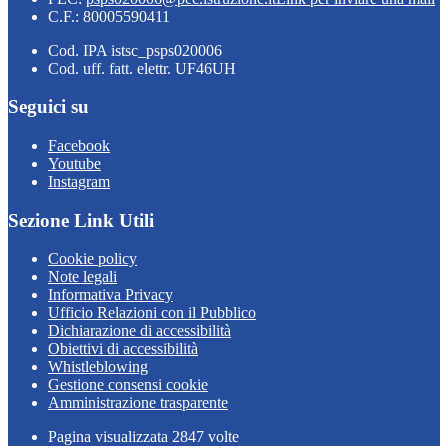
C.F.: 80005590411
Cod. IPA istsc_psps020006
Cod. uff. fatt. elettr. UF46UH
Seguici su
Facebook
Youtube
Instagram
Sezione Link Utili
Cookie policy
Note legali
Informativa Privacy
Ufficio Relazioni con il Pubblico
Dichiarazione di accessibilità
Obiettivi di accessibilità
Whistleblowing
Gestione consensi cookie
Amministrazione trasparente
Pagina visualizzata
2847
volte