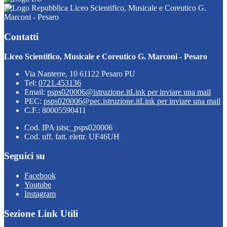
Liceo Scientifico, Musicale e Coreutico G.
Marconi - Pesaro
Contatti
Liceo Scientifico, Musicale e Coreutico G. Marconi - Pesaro
Via Nanterre, 10 61122 Pesaro PU
Tel:
0721.453136
Email:
psps020006@istruzione.it
Link per inviare una mail
PEC:
psps020006@pec.istruzione.it
Link per inviare una mail
C.F.: 80005590411
Cod. IPA istsc_psps020006
Cod. uff. fatt. elettr. UF46UH
Seguici su
Facebook
Youtube
Instagram
Sezione Link Utili