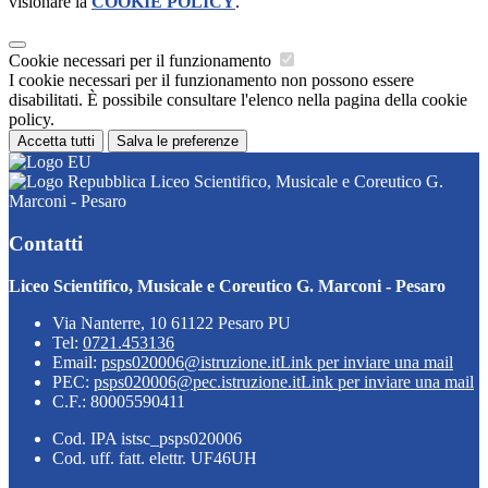
visionare la
COOKIE POLICY
.
Cookie necessari per il funzionamento
I cookie necessari per il funzionamento non possono essere
disabilitati. È possibile consultare l'elenco nella pagina della cookie
policy.
Accetta tutti
Salva le preferenze
Liceo Scientifico, Musicale e Coreutico G.
Marconi - Pesaro
Contatti
Liceo Scientifico, Musicale e Coreutico G. Marconi - Pesaro
Via Nanterre, 10 61122 Pesaro PU
Tel:
0721.453136
Email:
psps020006@istruzione.it
Link per inviare una mail
PEC:
psps020006@pec.istruzione.it
Link per inviare una mail
C.F.: 80005590411
Cod. IPA istsc_psps020006
Cod. uff. fatt. elettr. UF46UH