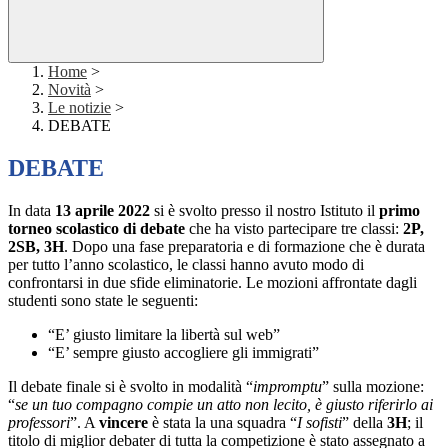
Home
>
Novità
>
Le notizie
>
DEBATE
DEBATE
In data
13 aprile 2022
si è svolto presso il nostro Istituto il
primo
torneo scolastico di debate
che ha visto partecipare tre classi:
2P,
2SB, 3H
. Dopo una fase preparatoria e di formazione che è durata
per tutto l’anno scolastico, le classi hanno avuto modo di
confrontarsi in due sfide eliminatorie. Le mozioni affrontate dagli
studenti sono state le seguenti:
“E’ giusto limitare la libertà sul web”
“E’ sempre giusto accogliere gli immigrati”
Il debate finale si è svolto in modalità “
impromptu
” sulla mozione:
“
se un tuo compagno compie un atto non lecito, è giusto riferirlo ai
professori
”. A
vincere
è stata la una squadra “
I sofisti
” della
3H
; il
titolo di miglior debater di tutta la competizione è stato assegnato a