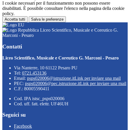
I cookie necessari per il funzionamento non possono essere
disabilitati. È possibile consultare l'elenco nella pagina della cookie
policy.
Accetta tutti
Salva le preferenze
Liceo Scientifico, Musicale e Coreutico G.
Marconi - Pesaro
Contatti
Liceo Scientifico, Musicale e Coreutico G. Marconi - Pesaro
Via Nanterre, 10 61122 Pesaro PU
Tel:
0721.453136
Email:
psps020006@istruzione.it
Link per inviare una mail
PEC:
psps020006@pec.istruzione.it
Link per inviare una mail
C.F.: 80005590411
Cod. IPA istsc_psps020006
Cod. uff. fatt. elettr. UF46UH
Seguici su
Facebook