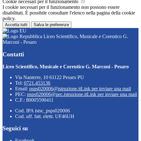
Cookie necessari per il funzionamento
I cookie necessari per il funzionamento non possono essere
disabilitati. È possibile consultare l'elenco nella pagina della cookie
policy.
Accetta tutti
Salva le preferenze
Liceo Scientifico, Musicale e Coreutico G.
Marconi - Pesaro
Contatti
Liceo Scientifico, Musicale e Coreutico G. Marconi - Pesaro
Via Nanterre, 10 61122 Pesaro PU
Tel:
0721.453136
Email:
psps020006@istruzione.it
Link per inviare una mail
PEC:
psps020006@pec.istruzione.it
Link per inviare una mail
C.F.: 80005590411
Cod. IPA istsc_psps020006
Cod. uff. fatt. elettr. UF46UH
Seguici su
Facebook