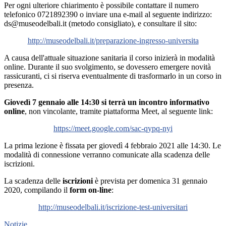
Per ogni ulteriore chiarimento è possibile contattare il numero
telefonico 0721892390 o inviare una e-mail al seguente indirizzo:
ds@museodelbali.it (metodo consigliato), e consultare il sito:
http://museodelbali.it/preparazione-ingresso-universita
A causa dell'attuale situazione sanitaria il corso inizierà in modalità
online. Durante il suo svolgimento, se dovessero emergere novità
rassicuranti, ci si riserva eventualmente di trasformarlo in un corso in
presenza.
Giovedì 7 gennaio alle 14:30 si terrà un incontro informativo
online
, non vincolante, tramite piattaforma Meet, al seguente link:
https://meet.google.com/sac-qypq-nyi
La prima lezione è fissata per giovedì 4 febbraio 2021 alle 14:30. Le
modalità di connessione verranno comunicate alla scadenza delle
iscrizioni.
La scadenza delle
iscrizioni
è prevista per domenica 31 gennaio
2020, compilando il
form on-line
:
http://museodelbali.it/iscrizione-test-universitari
Notizie