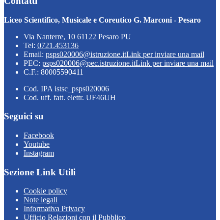
Contatti
Liceo Scientifico, Musicale e Coreutico G. Marconi - Pesaro
Via Nanterre, 10 61122 Pesaro PU
Tel:
0721.453136
Email:
psps020006@istruzione.it
Link per inviare una mail
PEC:
psps020006@pec.istruzione.it
Link per inviare una mail
C.F.: 80005590411
Cod. IPA istsc_psps020006
Cod. uff. fatt. elettr. UF46UH
Seguici su
Facebook
Youtube
Instagram
Sezione Link Utili
Cookie policy
Note legali
Informativa Privacy
Ufficio Relazioni con il Pubblico