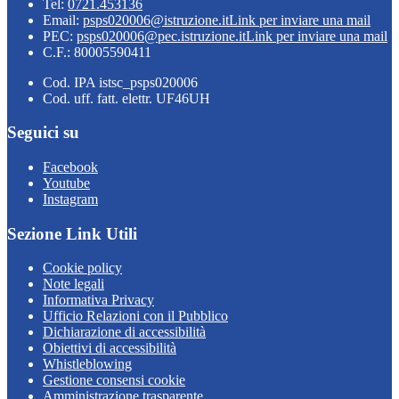
Tel:
0721.453136
Email:
psps020006@istruzione.it
Link per inviare una mail
PEC:
psps020006@pec.istruzione.it
Link per inviare una mail
C.F.: 80005590411
Cod. IPA istsc_psps020006
Cod. uff. fatt. elettr. UF46UH
Seguici su
Facebook
Youtube
Instagram
Sezione Link Utili
Cookie policy
Note legali
Informativa Privacy
Ufficio Relazioni con il Pubblico
Dichiarazione di accessibilità
Obiettivi di accessibilità
Whistleblowing
Gestione consensi cookie
Amministrazione trasparente