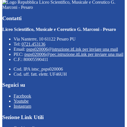
Liceo Scientifico, Musicale e Coreutico G.
Marconi - Pesaro
Contatti
Liceo Scientifico, Musicale e Coreutico G. Marconi - Pesaro
Via Nanterre, 10 61122 Pesaro PU
Tel:
0721.453136
Email:
psps020006@istruzione.it
Link per inviare una mail
PEC:
psps020006@pec.istruzione.it
Link per inviare una mail
C.F.: 80005590411
Cod. IPA istsc_psps020006
Cod. uff. fatt. elettr. UF46UH
Seguici su
Facebook
Youtube
Instagram
Sezione Link Utili