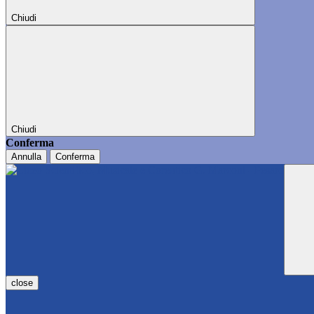
Chiudi
Chiudi
Conferma
Annulla
Conferma
close