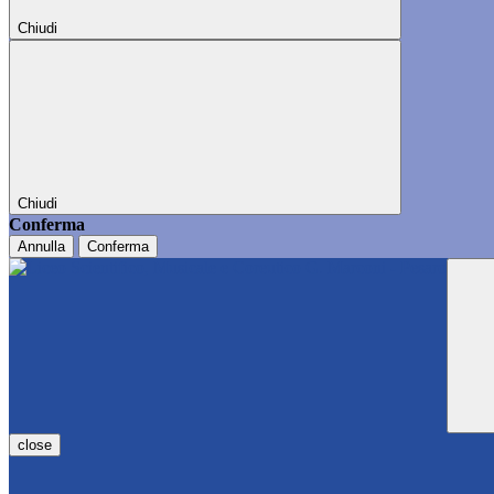
Chiudi
Chiudi
Conferma
Annulla
Conferma
close