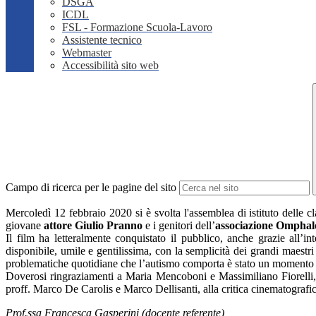
DSGA
ICDL
FSL - Formazione Scuola-Lavoro
Assistente tecnico
Webmaster
Accessibilità sito web
Campo di ricerca per le pagine del sito
Mercoledì 12 febbraio 2020 si è svolta l'assemblea di istituto delle cl
giovane
attore Giulio Pranno
e i genitori dell’
associazione Omphal
Il film ha letteralmente conquistato il pubblico, anche grazie all’i
disponibile, umile e gentilissima, con la semplicità dei grandi maestr
problematiche quotidiane che l’autismo comporta è stato un momento 
Doverosi ringraziamenti a
Maria Mencoboni e Massimiliano Fiorelli, r
proff. Marco De Carolis e Marco Dellisanti, alla critica cinematografi
Prof.ssa Francesca Gasperini (docente referente)