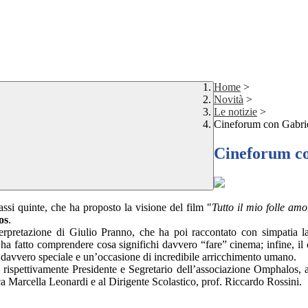
Home
>
Novità
>
Le notizie
>
Cineforum con Gabrie
Cineforum co
assi quinte, che ha proposto la visione del film "
Tutto il mio folle amo
os
.
nterpretazione di Giulio Pranno, che ha poi ra
ccontato con simpatia l
i ha fatto comprendere cosa significhi davvero “fare” cinema; infine, il
davvero speciale e un’occasione di incredibile arricchimento umano.
ispettivamente Presidente e Segretario dell’associazione Omphalos, a
ca Marcella Leonardi e al Dirigente Scolastico, prof. Riccardo Rossini.