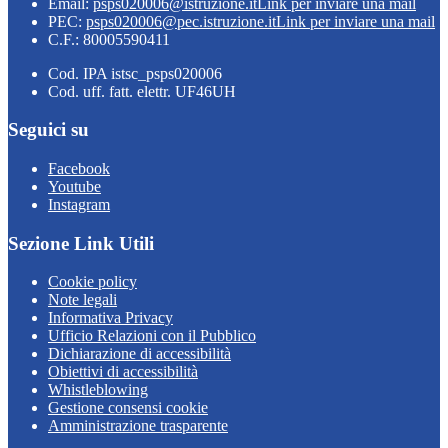
Email:
psps020006@istruzione.it
Link per inviare una mail
PEC:
psps020006@pec.istruzione.it
Link per inviare una mail
C.F.: 80005590411
Cod. IPA istsc_psps020006
Cod. uff. fatt. elettr. UF46UH
Seguici su
Facebook
Youtube
Instagram
Sezione Link Utili
Cookie policy
Note legali
Informativa Privacy
Ufficio Relazioni con il Pubblico
Dichiarazione di accessibilità
Obiettivi di accessibilità
Whistleblowing
Gestione consensi cookie
Amministrazione trasparente