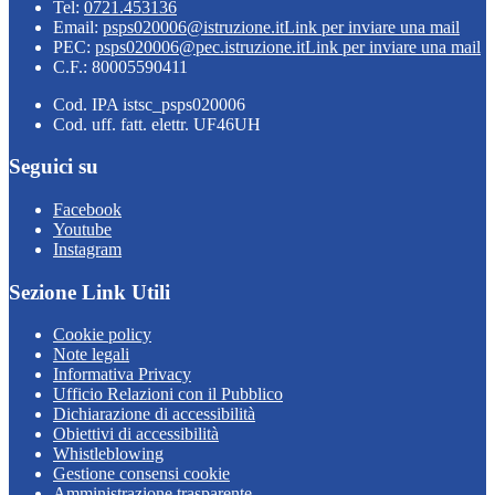
Tel:
0721.453136
Email:
psps020006@istruzione.it
Link per inviare una mail
PEC:
psps020006@pec.istruzione.it
Link per inviare una mail
C.F.: 80005590411
Cod. IPA istsc_psps020006
Cod. uff. fatt. elettr. UF46UH
Seguici su
Facebook
Youtube
Instagram
Sezione Link Utili
Cookie policy
Note legali
Informativa Privacy
Ufficio Relazioni con il Pubblico
Dichiarazione di accessibilità
Obiettivi di accessibilità
Whistleblowing
Gestione consensi cookie
Amministrazione trasparente