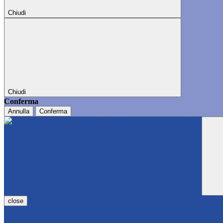
Chiudi
Chiudi
Conferma
Annulla
Conferma
close