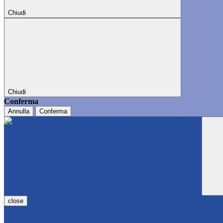
Chiudi
Chiudi
Conferma
Annulla
Conferma
close