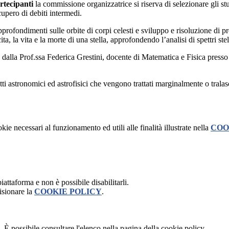
rtecipanti
la commissione organizzatrice si riserva di selezionare gli st
upero di debiti intermedi.
pprofondimenti sulle orbite di corpi celesti e sviluppo e risoluzione di p
ita, la vita e la morte di una stella, approfondendo l’analisi di spettri st
o dalla Prof.ssa Federica Grestini, docente di Matematica e Fisica presso 
ti astronomici ed astrofisici che vengono trattati marginalmente o tralas
kie necessari al funzionamento ed utili alle finalità illustrate nella
COO
attaforma e non è possibile disabilitarli.
isionare la
COOKIE POLICY
.
 È possibile consultare l'elenco nella pagina della cookie policy.