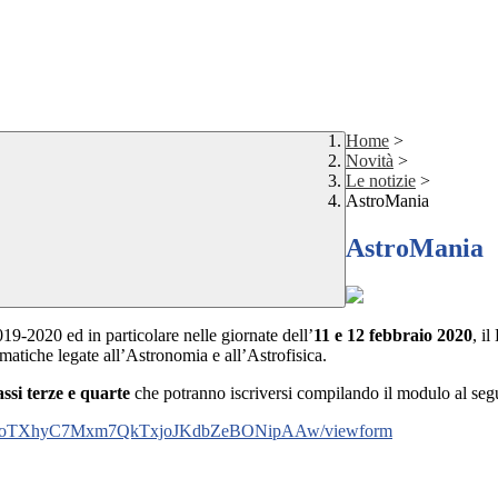
Home
>
Novità
>
Le notizie
>
AstroMania
AstroMania
019-2020 ed in particolare nelle giornate dell’
11 e 12 febbraio 2020
, i
ematiche legate all’Astronomia e all’Astrofisica.
assi terze e quarte
che potranno iscriversi compilando il modulo al segu
4uqCDoTXhyC7Mxm7QkTxjoJKdbZeBONipAAw/viewform