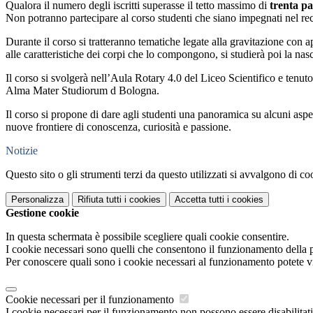
Qualora il numero degli iscritti superasse il tetto massimo di
trenta pa
Non potranno partecipare al corso studenti che siano impegnati nel rec
Durante il corso si tratteranno tematiche legate alla gravitazione con a
alle caratteristiche dei corpi che lo compongono, si studierà poi la nasc
Il corso si svolgerà nell’Aula Rotary 4.0 del Liceo Scientifico e tenut
Alma Mater Studiorum d Bologna.
Il corso si propone di dare agli studenti una panoramica su alcuni aspet
nuove frontiere di conoscenza, curiosità e passione.
Notizie
Questo sito o gli strumenti terzi da questo utilizzati si avvalgono di coo
Personalizza
Rifiuta tutti
i cookies
Accetta tutti
i cookies
Gestione cookie
In questa schermata è possibile scegliere quali cookie consentire.
I cookie necessari sono quelli che consentono il funzionamento della pi
Per conoscere quali sono i cookie necessari al funzionamento potete v
Cookie necessari per il funzionamento
I cookie necessari per il funzionamento non possono essere disabilitati.