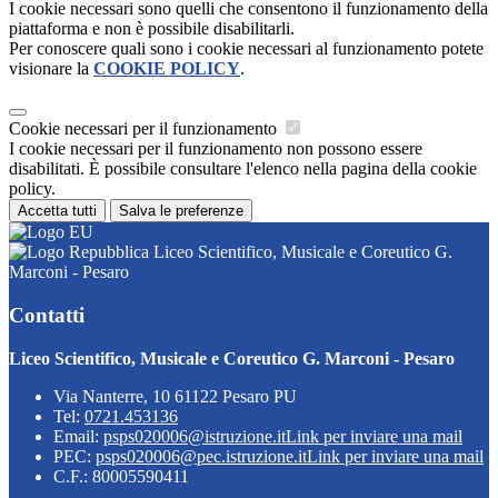
I cookie necessari sono quelli che consentono il funzionamento della
piattaforma e non è possibile disabilitarli.
Per conoscere quali sono i cookie necessari al funzionamento potete
visionare la
COOKIE POLICY
.
Cookie necessari per il funzionamento
I cookie necessari per il funzionamento non possono essere
disabilitati. È possibile consultare l'elenco nella pagina della cookie
policy.
Accetta tutti
Salva le preferenze
Liceo Scientifico, Musicale e Coreutico G.
Marconi - Pesaro
Contatti
Liceo Scientifico, Musicale e Coreutico G. Marconi - Pesaro
Via Nanterre, 10 61122 Pesaro PU
Tel:
0721.453136
Email:
psps020006@istruzione.it
Link per inviare una mail
PEC:
psps020006@pec.istruzione.it
Link per inviare una mail
C.F.: 80005590411