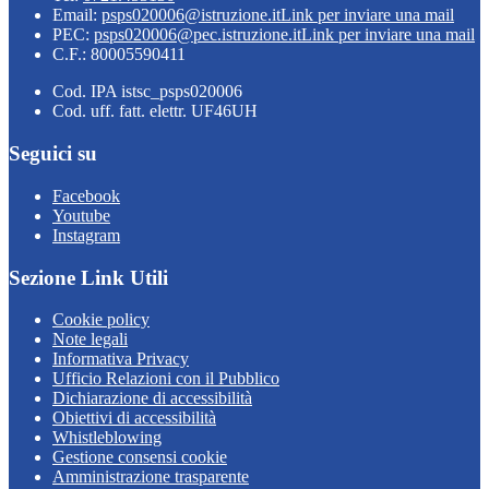
Email:
psps020006@istruzione.it
Link per inviare una mail
PEC:
psps020006@pec.istruzione.it
Link per inviare una mail
C.F.: 80005590411
Cod. IPA istsc_psps020006
Cod. uff. fatt. elettr. UF46UH
Seguici su
Facebook
Youtube
Instagram
Sezione Link Utili
Cookie policy
Note legali
Informativa Privacy
Ufficio Relazioni con il Pubblico
Dichiarazione di accessibilità
Obiettivi di accessibilità
Whistleblowing
Gestione consensi cookie
Amministrazione trasparente