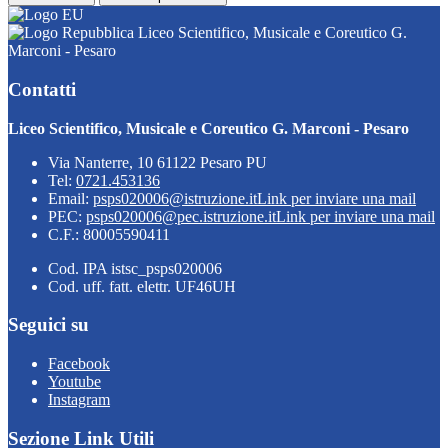
Liceo Scientifico, Musicale e Coreutico G.
Marconi - Pesaro
Contatti
Liceo Scientifico, Musicale e Coreutico G. Marconi - Pesaro
Via Nanterre, 10 61122 Pesaro PU
Tel:
0721.453136
Email:
psps020006@istruzione.it
Link per inviare una mail
PEC:
psps020006@pec.istruzione.it
Link per inviare una mail
C.F.: 80005590411
Cod. IPA istsc_psps020006
Cod. uff. fatt. elettr. UF46UH
Seguici su
Facebook
Youtube
Instagram
Sezione Link Utili