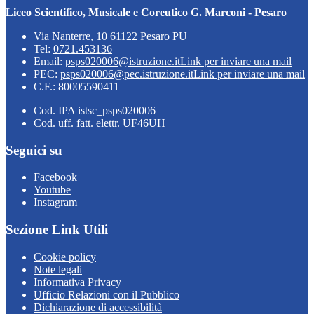
Liceo Scientifico, Musicale e Coreutico G. Marconi - Pesaro
Via Nanterre, 10 61122 Pesaro PU
Tel:
0721.453136
Email:
psps020006@istruzione.it
Link per inviare una mail
PEC:
psps020006@pec.istruzione.it
Link per inviare una mail
C.F.: 80005590411
Cod. IPA istsc_psps020006
Cod. uff. fatt. elettr. UF46UH
Seguici su
Facebook
Youtube
Instagram
Sezione Link Utili
Cookie policy
Note legali
Informativa Privacy
Ufficio Relazioni con il Pubblico
Dichiarazione di accessibilità