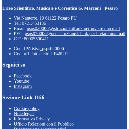
Liceo Scientifico, Musicale e Coreutico G. Marconi - Pesaro
Via Nanterre, 10 61122 Pesaro PU
Tel:
0721.453136
Email:
psps020006@istruzione.it
Link per inviare una mail
PEC:
psps020006@pec.istruzione.it
Link per inviare una mail
C.F.: 80005590411
Cod. IPA istsc_psps020006
Cod. uff. fatt. elettr. UF46UH
Seguici su
Facebook
Youtube
Instagram
Sezione Link Utili
Cookie policy
Note legali
Informativa Privacy
Ufficio Relazioni con il Pubblico