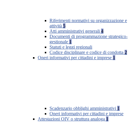
Riferimenti normativi su organizzazione e
attività
5
Atti amministrativi generali
4
Documenti di programmazione strategico-
gestionale
1
Statuti e leggi regionali
Codice disciplinare e codice di condotta
2
Oneri informativi per cittadini e imprese
1
Scadenzario obblighi amministrativi
1
Oneri informativi per cittadini e imprese
Attestazioni OIV o struttura analoga
1