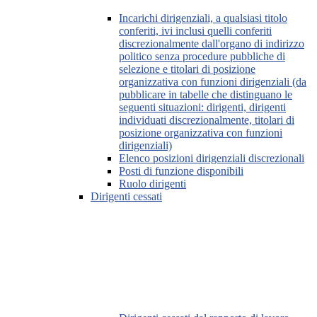
Incarichi dirigenziali, a qualsiasi titolo
conferiti, ivi inclusi quelli conferiti
discrezionalmente dall'organo di indirizzo
politico senza procedure pubbliche di
selezione e titolari di posizione
organizzativa con funzioni dirigenziali (da
pubblicare in tabelle che distinguano le
seguenti situazioni: dirigenti, dirigenti
individuati discrezionalmente, titolari di
posizione organizzativa con funzioni
dirigenziali)
Elenco posizioni dirigenziali discrezionali
Posti di funzione disponibili
Ruolo dirigenti
Dirigenti cessati