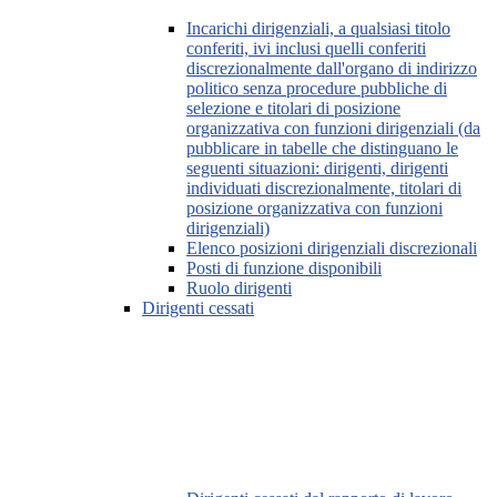
Incarichi dirigenziali, a qualsiasi titolo
conferiti, ivi inclusi quelli conferiti
discrezionalmente dall'organo di indirizzo
politico senza procedure pubbliche di
selezione e titolari di posizione
organizzativa con funzioni dirigenziali (da
pubblicare in tabelle che distinguano le
seguenti situazioni: dirigenti, dirigenti
individuati discrezionalmente, titolari di
posizione organizzativa con funzioni
dirigenziali)
Elenco posizioni dirigenziali discrezionali
Posti di funzione disponibili
Ruolo dirigenti
Dirigenti cessati