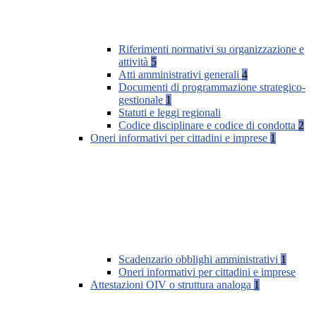
Riferimenti normativi su organizzazione e
attività
5
Atti amministrativi generali
4
Documenti di programmazione strategico-
gestionale
1
Statuti e leggi regionali
Codice disciplinare e codice di condotta
2
Oneri informativi per cittadini e imprese
1
Scadenzario obblighi amministrativi
1
Oneri informativi per cittadini e imprese
Attestazioni OIV o struttura analoga
1