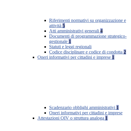
Riferimenti normativi su organizzazione e
attività
5
Atti amministrativi generali
4
Documenti di programmazione strategico-
gestionale
1
Statuti e leggi regionali
Codice disciplinare e codice di condotta
2
Oneri informativi per cittadini e imprese
1
Scadenzario obblighi amministrativi
1
Oneri informativi per cittadini e imprese
Attestazioni OIV o struttura analoga
1