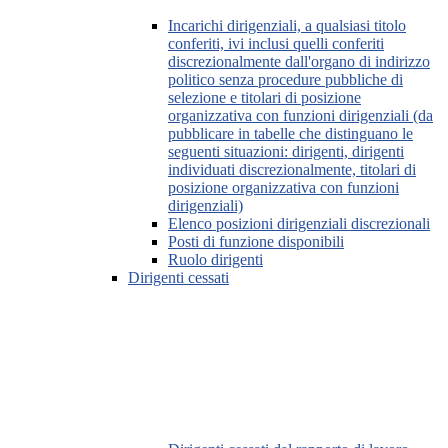
Incarichi dirigenziali, a qualsiasi titolo
conferiti, ivi inclusi quelli conferiti
discrezionalmente dall'organo di indirizzo
politico senza procedure pubbliche di
selezione e titolari di posizione
organizzativa con funzioni dirigenziali (da
pubblicare in tabelle che distinguano le
seguenti situazioni: dirigenti, dirigenti
individuati discrezionalmente, titolari di
posizione organizzativa con funzioni
dirigenziali)
Elenco posizioni dirigenziali discrezionali
Posti di funzione disponibili
Ruolo dirigenti
Dirigenti cessati