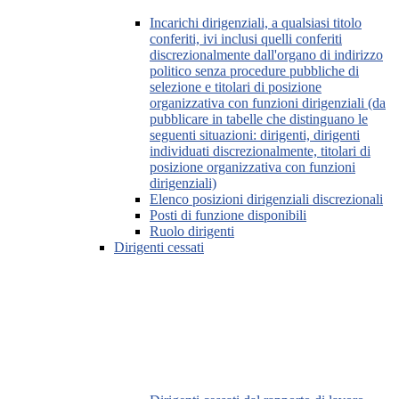
Incarichi dirigenziali, a qualsiasi titolo
conferiti, ivi inclusi quelli conferiti
discrezionalmente dall'organo di indirizzo
politico senza procedure pubbliche di
selezione e titolari di posizione
organizzativa con funzioni dirigenziali (da
pubblicare in tabelle che distinguano le
seguenti situazioni: dirigenti, dirigenti
individuati discrezionalmente, titolari di
posizione organizzativa con funzioni
dirigenziali)
Elenco posizioni dirigenziali discrezionali
Posti di funzione disponibili
Ruolo dirigenti
Dirigenti cessati