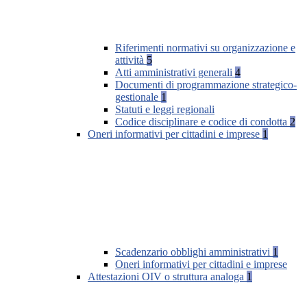
Riferimenti normativi su organizzazione e
attività
5
Atti amministrativi generali
4
Documenti di programmazione strategico-
gestionale
1
Statuti e leggi regionali
Codice disciplinare e codice di condotta
2
Oneri informativi per cittadini e imprese
1
Scadenzario obblighi amministrativi
1
Oneri informativi per cittadini e imprese
Attestazioni OIV o struttura analoga
1