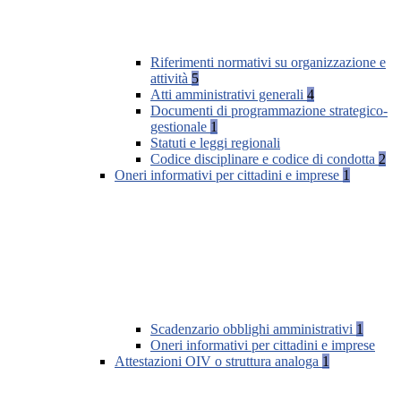
Riferimenti normativi su organizzazione e
attività
5
Atti amministrativi generali
4
Documenti di programmazione strategico-
gestionale
1
Statuti e leggi regionali
Codice disciplinare e codice di condotta
2
Oneri informativi per cittadini e imprese
1
Scadenzario obblighi amministrativi
1
Oneri informativi per cittadini e imprese
Attestazioni OIV o struttura analoga
1