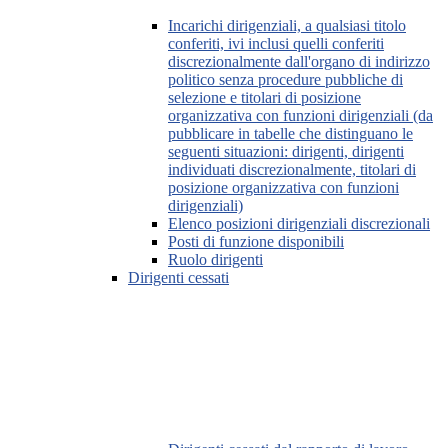
Incarichi dirigenziali, a qualsiasi titolo
conferiti, ivi inclusi quelli conferiti
discrezionalmente dall'organo di indirizzo
politico senza procedure pubbliche di
selezione e titolari di posizione
organizzativa con funzioni dirigenziali (da
pubblicare in tabelle che distinguano le
seguenti situazioni: dirigenti, dirigenti
individuati discrezionalmente, titolari di
posizione organizzativa con funzioni
dirigenziali)
Elenco posizioni dirigenziali discrezionali
Posti di funzione disponibili
Ruolo dirigenti
Dirigenti cessati