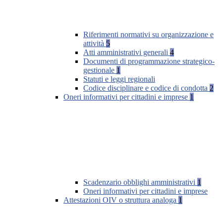
Riferimenti normativi su organizzazione e
attività
5
Atti amministrativi generali
4
Documenti di programmazione strategico-
gestionale
1
Statuti e leggi regionali
Codice disciplinare e codice di condotta
2
Oneri informativi per cittadini e imprese
1
Scadenzario obblighi amministrativi
1
Oneri informativi per cittadini e imprese
Attestazioni OIV o struttura analoga
1