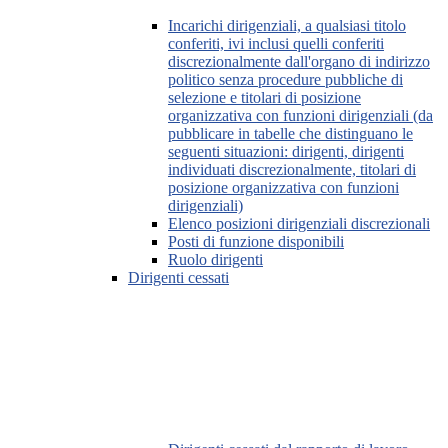
Incarichi dirigenziali, a qualsiasi titolo
conferiti, ivi inclusi quelli conferiti
discrezionalmente dall'organo di indirizzo
politico senza procedure pubbliche di
selezione e titolari di posizione
organizzativa con funzioni dirigenziali (da
pubblicare in tabelle che distinguano le
seguenti situazioni: dirigenti, dirigenti
individuati discrezionalmente, titolari di
posizione organizzativa con funzioni
dirigenziali)
Elenco posizioni dirigenziali discrezionali
Posti di funzione disponibili
Ruolo dirigenti
Dirigenti cessati