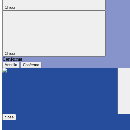
Chiudi
Chiudi
Conferma
Annulla
Conferma
close