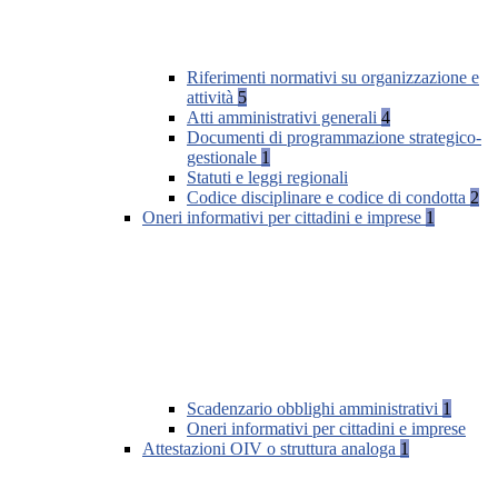
Riferimenti normativi su organizzazione e
attività
5
Atti amministrativi generali
4
Documenti di programmazione strategico-
gestionale
1
Statuti e leggi regionali
Codice disciplinare e codice di condotta
2
Oneri informativi per cittadini e imprese
1
Scadenzario obblighi amministrativi
1
Oneri informativi per cittadini e imprese
Attestazioni OIV o struttura analoga
1