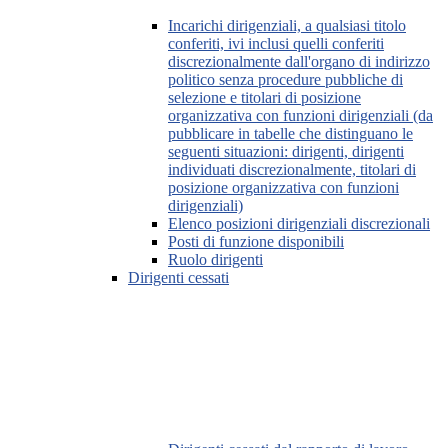
Incarichi dirigenziali, a qualsiasi titolo
conferiti, ivi inclusi quelli conferiti
discrezionalmente dall'organo di indirizzo
politico senza procedure pubbliche di
selezione e titolari di posizione
organizzativa con funzioni dirigenziali (da
pubblicare in tabelle che distinguano le
seguenti situazioni: dirigenti, dirigenti
individuati discrezionalmente, titolari di
posizione organizzativa con funzioni
dirigenziali)
Elenco posizioni dirigenziali discrezionali
Posti di funzione disponibili
Ruolo dirigenti
Dirigenti cessati