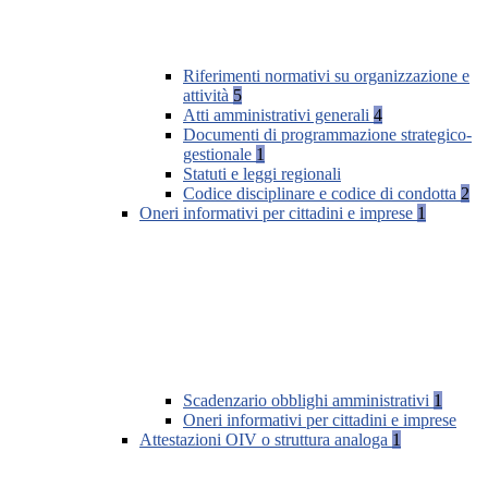
Riferimenti normativi su organizzazione e
attività
5
Atti amministrativi generali
4
Documenti di programmazione strategico-
gestionale
1
Statuti e leggi regionali
Codice disciplinare e codice di condotta
2
Oneri informativi per cittadini e imprese
1
Scadenzario obblighi amministrativi
1
Oneri informativi per cittadini e imprese
Attestazioni OIV o struttura analoga
1