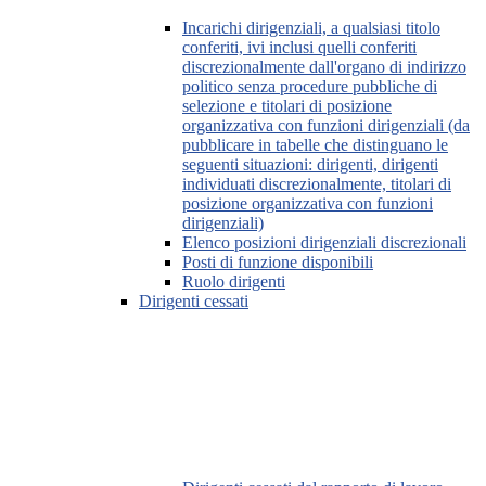
Incarichi dirigenziali, a qualsiasi titolo
conferiti, ivi inclusi quelli conferiti
discrezionalmente dall'organo di indirizzo
politico senza procedure pubbliche di
selezione e titolari di posizione
organizzativa con funzioni dirigenziali (da
pubblicare in tabelle che distinguano le
seguenti situazioni: dirigenti, dirigenti
individuati discrezionalmente, titolari di
posizione organizzativa con funzioni
dirigenziali)
Elenco posizioni dirigenziali discrezionali
Posti di funzione disponibili
Ruolo dirigenti
Dirigenti cessati