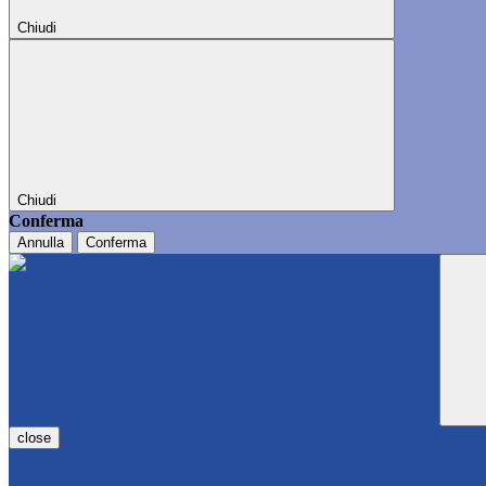
Chiudi
Chiudi
Conferma
Annulla
Conferma
close