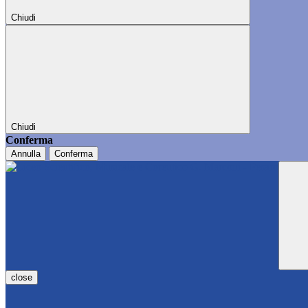
Chiudi
Chiudi
Conferma
Annulla
Conferma
close