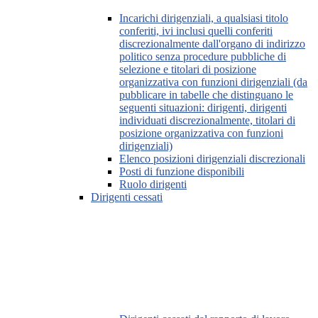
Incarichi dirigenziali, a qualsiasi titolo
conferiti, ivi inclusi quelli conferiti
discrezionalmente dall'organo di indirizzo
politico senza procedure pubbliche di
selezione e titolari di posizione
organizzativa con funzioni dirigenziali (da
pubblicare in tabelle che distinguano le
seguenti situazioni: dirigenti, dirigenti
individuati discrezionalmente, titolari di
posizione organizzativa con funzioni
dirigenziali)
Elenco posizioni dirigenziali discrezionali
Posti di funzione disponibili
Ruolo dirigenti
Dirigenti cessati