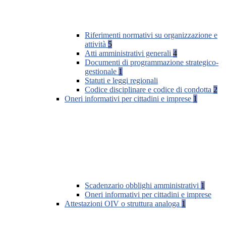
Riferimenti normativi su organizzazione e
attività
5
Atti amministrativi generali
4
Documenti di programmazione strategico-
gestionale
1
Statuti e leggi regionali
Codice disciplinare e codice di condotta
2
Oneri informativi per cittadini e imprese
1
Scadenzario obblighi amministrativi
1
Oneri informativi per cittadini e imprese
Attestazioni OIV o struttura analoga
1