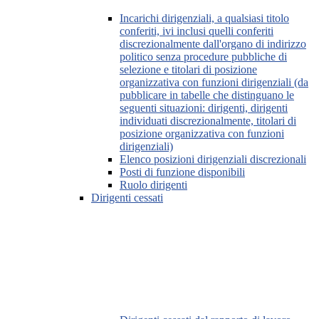
Incarichi dirigenziali, a qualsiasi titolo
conferiti, ivi inclusi quelli conferiti
discrezionalmente dall'organo di indirizzo
politico senza procedure pubbliche di
selezione e titolari di posizione
organizzativa con funzioni dirigenziali (da
pubblicare in tabelle che distinguano le
seguenti situazioni: dirigenti, dirigenti
individuati discrezionalmente, titolari di
posizione organizzativa con funzioni
dirigenziali)
Elenco posizioni dirigenziali discrezionali
Posti di funzione disponibili
Ruolo dirigenti
Dirigenti cessati