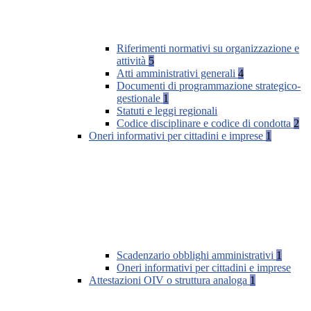
Riferimenti normativi su organizzazione e
attività
5
Atti amministrativi generali
4
Documenti di programmazione strategico-
gestionale
1
Statuti e leggi regionali
Codice disciplinare e codice di condotta
2
Oneri informativi per cittadini e imprese
1
Scadenzario obblighi amministrativi
1
Oneri informativi per cittadini e imprese
Attestazioni OIV o struttura analoga
1