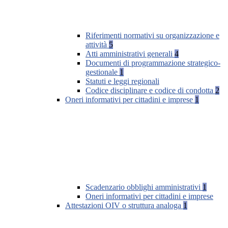
Riferimenti normativi su organizzazione e
attività
5
Atti amministrativi generali
4
Documenti di programmazione strategico-
gestionale
1
Statuti e leggi regionali
Codice disciplinare e codice di condotta
2
Oneri informativi per cittadini e imprese
1
Scadenzario obblighi amministrativi
1
Oneri informativi per cittadini e imprese
Attestazioni OIV o struttura analoga
1