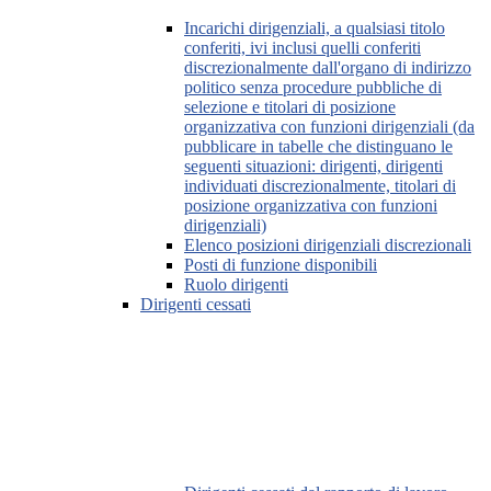
Incarichi dirigenziali, a qualsiasi titolo
conferiti, ivi inclusi quelli conferiti
discrezionalmente dall'organo di indirizzo
politico senza procedure pubbliche di
selezione e titolari di posizione
organizzativa con funzioni dirigenziali (da
pubblicare in tabelle che distinguano le
seguenti situazioni: dirigenti, dirigenti
individuati discrezionalmente, titolari di
posizione organizzativa con funzioni
dirigenziali)
Elenco posizioni dirigenziali discrezionali
Posti di funzione disponibili
Ruolo dirigenti
Dirigenti cessati