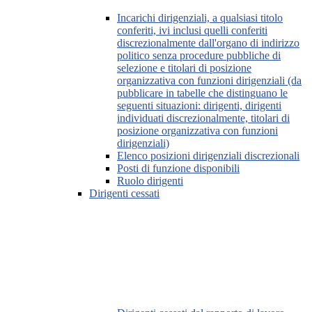
Incarichi dirigenziali, a qualsiasi titolo
conferiti, ivi inclusi quelli conferiti
discrezionalmente dall'organo di indirizzo
politico senza procedure pubbliche di
selezione e titolari di posizione
organizzativa con funzioni dirigenziali (da
pubblicare in tabelle che distinguano le
seguenti situazioni: dirigenti, dirigenti
individuati discrezionalmente, titolari di
posizione organizzativa con funzioni
dirigenziali)
Elenco posizioni dirigenziali discrezionali
Posti di funzione disponibili
Ruolo dirigenti
Dirigenti cessati