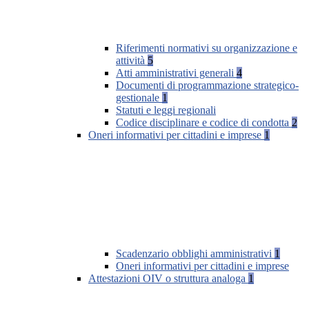
Riferimenti normativi su organizzazione e
attività
5
Atti amministrativi generali
4
Documenti di programmazione strategico-
gestionale
1
Statuti e leggi regionali
Codice disciplinare e codice di condotta
2
Oneri informativi per cittadini e imprese
1
Scadenzario obblighi amministrativi
1
Oneri informativi per cittadini e imprese
Attestazioni OIV o struttura analoga
1