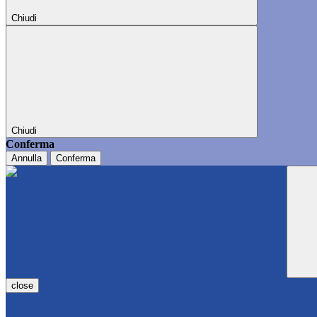
Chiudi
Chiudi
Conferma
Annulla
Conferma
close